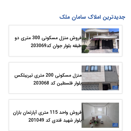
جدیدترین املاک سامان ملک
فروش منزل مسکونی 300 متری دو
طبقه بلوار جوان کد203069
منزل مسکونی 200 متری تیریبلکس
بلوار فلسطین کد 203068
فروش واحد 115 متری آپارتمان باران
بلوار شهید قندی کد 201049