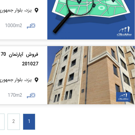
یزد، بلوار جمهو
1000m2
201027
یزد، بلوار جمهو
170m2
2
1