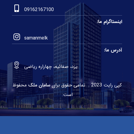
09162167100
اینستاگرام ما:
samanmelk
آدرس ما:
یزد، صفائیه، چهاراره ریاضی
کپی رایت 2023 . تمامی حقوق برای
سامان ملک
محفوظ
است.