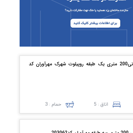
فروش منزل مسکونی200 متری یک طبقه روپیلوت شهرک مهرآوران کد
اتاق : 5
حمام : 3
20306