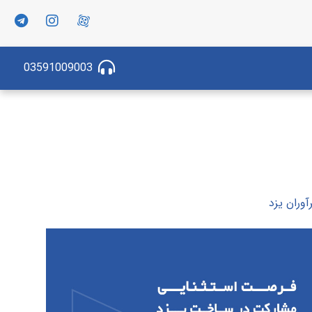
03591009003
وران یزد