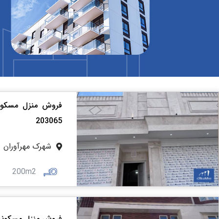
203065
شهرک مهرآوران
200m2
فروش منزل مسکونی 200 متری سه طبقه مهرآوران کد2