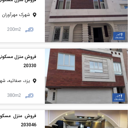
شهرک مهرآوران
200m2
20330
یزد، صفائیه، شه
380m2
203046