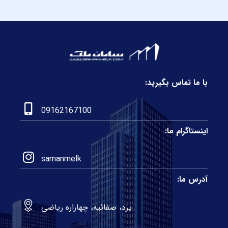
با ما تماس بگیرید:
09162167100
اینستاگرام ما:
samanmelk
آدرس ما:
یزد، صفائیه، چهاراره ریاضی