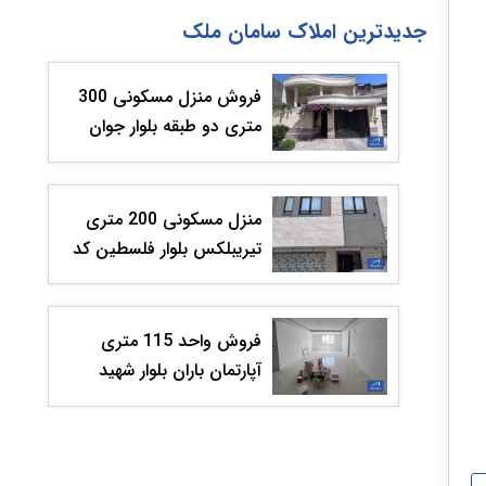
جدیدترین املاک سامان ملک
فروش منزل مسکونی 300
متری دو طبقه بلوار جوان
کد203069
منزل مسکونی 200 متری
تیریبلکس بلوار فلسطین کد
203068
فروش واحد 115 متری
آپارتمان باران بلوار شهید
قندی کد 201049