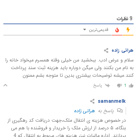
نظرات
9
قدیمی‌ترین
هراتی زاده
سلام و عرض ادب. ببخشید من خیلی وقته همسرم میخواد خانه را
به نام من بکنند ولی میگن دوباره باید هزینه ثبت سند پرداخت
کنند.میشه توضیحات بیشتری بدین تا متوجه بشم.ممنون
پاسخ
1
samanmelk
پاسخ به
هراتی زاده
در خصوص هزینه ی انتقال ملک،جهت دریافت کد رهگیری از
بنگاه، ۵ درصد از ارزش ملک را خریدار و فروشنده با هم می
پردازند. اداره مالیات نیز، هزینه های مربوط به انتقال که 4