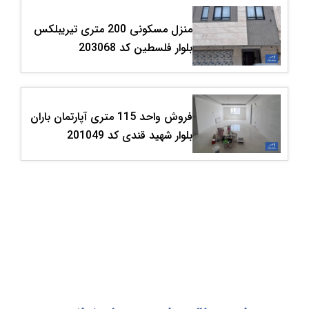
منزل مسکونی 200 متری تیریبلکس
بلوار فلسطین کد 203068
فروش واحد 115 متری آپارتمان باران
بلوار شهید قندی کد 201049