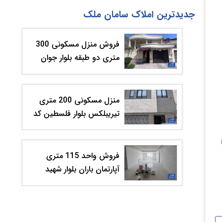
جدیدترین املاک سامان ملک
فروش منزل مسکونی 300
متری دو طبقه بلوار جوان
کد203069
منزل مسکونی 200 متری
تیریبلکس بلوار فلسطین کد
203068
فروش واحد 115 متری
آپارتمان باران بلوار شهید
قندی کد 201049