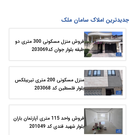
جدیدترین املاک سامان ملک
فروش منزل مسکونی 300 متری دو
طبقه بلوار جوان کد203069
منزل مسکونی 200 متری تیریبلکس
بلوار فلسطین کد 203068
فروش واحد 115 متری آپارتمان باران
بلوار شهید قندی کد 201049