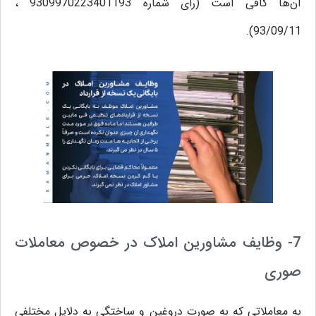
آن‌ها کافی است (رأی شماره 9309970223401193 ،
93/09/11).
7- وظایف مشاورین املاک در خصوص معاملات
صوری
به معاملاتی که به صورت دروغین و ساختگی به دلایل مختلفی