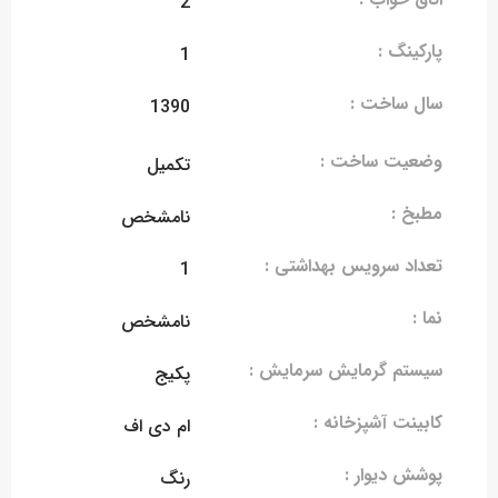
2
پارکینگ :
1
سال ساخت :
1390
وضعیت ساخت :
تکمیل
مطبخ :
نامشخص
تعداد سرویس بهداشتی :
1
نما :
نامشخص
سیستم گرمایش سرمایش :
پکیج
کابینت آشپزخانه :
ام دی اف
پوشش دیوار :
رنگ