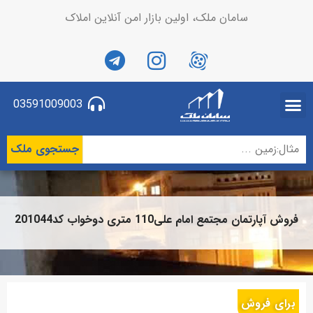
سامان ملک، اولین بازار امن آنلاین املاک
03591009003
جستجوی ملک
فروش آپارتمان مجتمع امام علی110 متری دوخواب کد201044
برای فروش