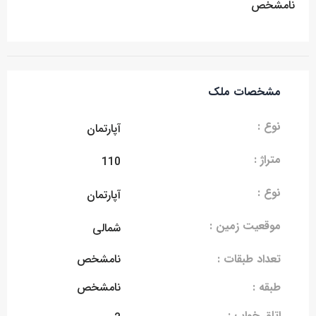
نامشخص
مشخصات ملک
نوع :
آپارتمان
متراژ :
110
نوع :
آپارتمان
موقعیت زمین :
شمالی
تعداد طبقات :
نامشخص
طبقه :
نامشخص
اتاق خواب :