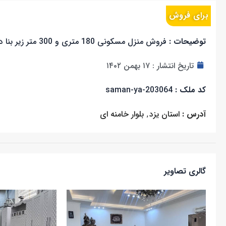
برای فروش
توضیحات :
فروش منزل مسکونی 180 متری و 300 متر زیر بنا دو طبقه دو خواب
تاریخ انتشار :
۱۷ بهمن ۱۴۰۲
کد ملک :
saman-ya-203064
آدرس :
استان یزد
,
بلوار خامنه ای
گالری تصاویر