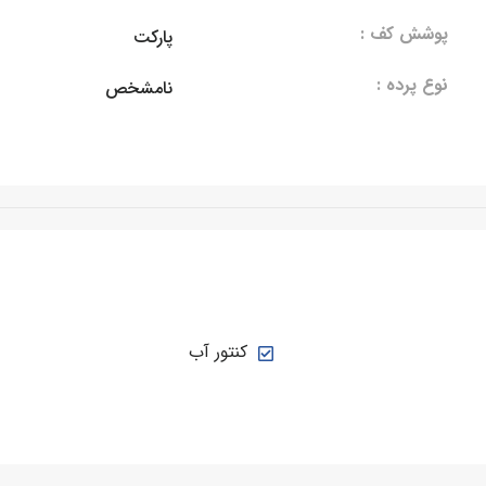
پوشش کف :
پارکت
نوع پرده :
نامشخص
کنتور آب