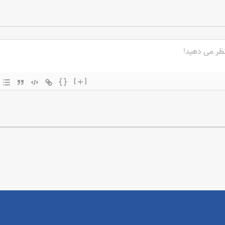
{}
[+]