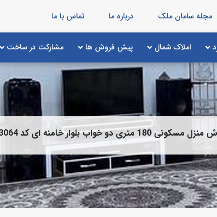
مجله سامان ملک
درباره ما
تماس با ما
د
املاک شمال
پیش فروش ها
مشارکت در ساخت
 مسکونی 180 متری دو خواب بلوار خامنه ای کد 203064