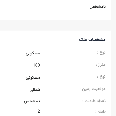
نامشخص
مشخصات ملک
نوع :
مسکونی
متراژ :
180
نوع :
مسکونی
موقعیت زمین :
شمالی
تعداد طبقات :
نامشخص
طبقه :
2