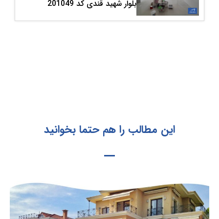
بلوار شهید قندی کد 201049
این مطالب را هم حتما بخوانید