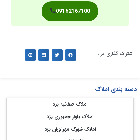
09162167100
اشتراک گذاری در :
دسته بندی املاک
املاک صفائیه یزد
املاک بلوار جمهوری یزد
املاک شهرک مهرآوران یزد