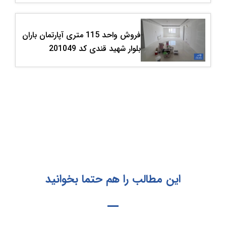
فروش واحد 115 متری آپارتمان باران
بلوار شهید قندی کد 201049
این مطالب را هم حتما بخوانید