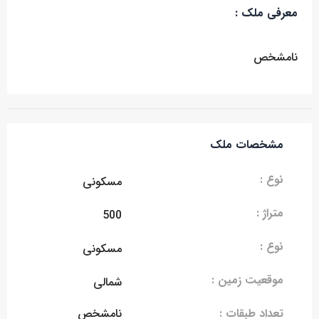
معرفی ملک :
نامشخص
مشخصات ملک
نوع :
مسکونی
متراژ :
500
نوع :
مسکونی
موقعیت زمین :
شمالی
تعداد طبقات :
نامشخص