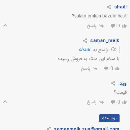
shadi
salam emkan bazdid hast?
پاسخ
0
saman_melk
پاسخ به
shadi
با سلام این ملک به فروش رسیده
پاسخ
0
ویدا
قیمت؟
پاسخ
0
نویسنده
samanmelk.sup@gmail.com