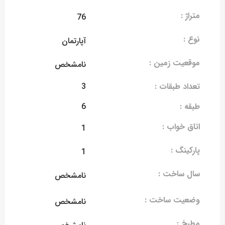
متراژ :
76
نوع :
آپارتمان
موقعیت زمین :
نامشخص
تعداد طبقات :
3
طبقه :
6
اتاق خواب :
1
پارکینگ :
1
سال ساخت :
نامشخص
وضعیت ساخت :
نامشخص
مطبخ :