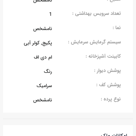
نامشخص
تعداد سرویس بهداشتی :
1
نما :
نامشخص
سیستم گرمایش سرمایش :
پکیج, کولر آبی
کابینت آشپزخانه :
ام دی اف
پوشش دیوار :
رنگ
پوشش کف :
سرامیک
نوع پرده :
نامشخص
امکانات ملک