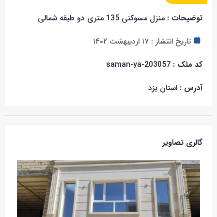
توضیحات :
منزل مسوکنی 135 متری دو طبقه شمالی
تاریخ انتشار :
۱۷ اردیبهشت ۱۴۰۲
کد ملک :
saman-ya-203057
آدرس :
استان یزد
گالری تصاویر