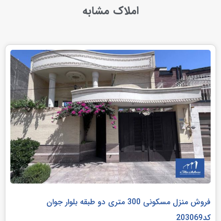
املاک مشابه
فروش منزل مسکونی 300 متری دو طبقه بلوار جوان
کد203069