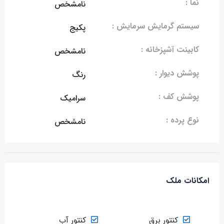
نما :
نامشخص
سیستم گرمایش سرمایش :
پکیج
کابینت آشپزخانه :
نامشخص
پوشش دیوار :
رنگ
پوشش کف :
سرامیک
نوع پرده :
نامشخص
امکانات ملک
کنتور برق
کنتور آب