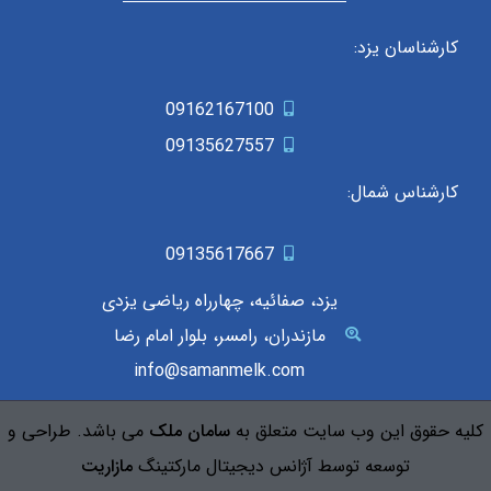
کارشناسان یزد:
09162167100
09135627557
کارشناس شمال:
09135617667
یزد، صفائیه، چهارراه ریاضی یزدی
مازندران، رامسر، بلوار امام رضا
info@samanmelk.com
کلیه حقوق این وب سایت متعلق به
سامان ملک
می باشد. طراحی و
توسعه توسط آژانس دیجیتال مارکتینگ
مازاریت