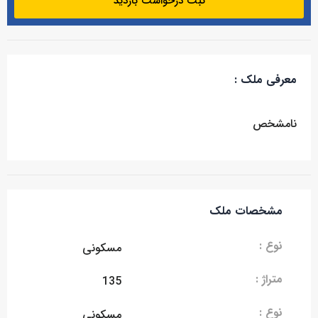
ثبت درخواست بازدید
معرفی ملک :
نامشخص
مشخصات ملک
نوع :
مسکونی
متراژ :
135
نوع :
مسکونی