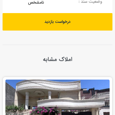
وضعیت سند :
نامشخص
درخواست بازدید
املاک مشابه