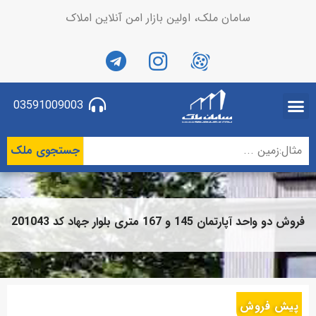
سامان ملک، اولین بازار امن آنلاین املاک
03591009003
جستجوی ملک
فروش دو واحد آپارتمان 145 و 167 متری بلوار جهاد کد 201043
پیش فروش