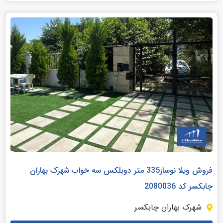
فروش ویلا نوساز335 متر دوبلکس سه خواب شهرک بهاران
چابکسر کد 2080036
شهرک بهاران چابکسر