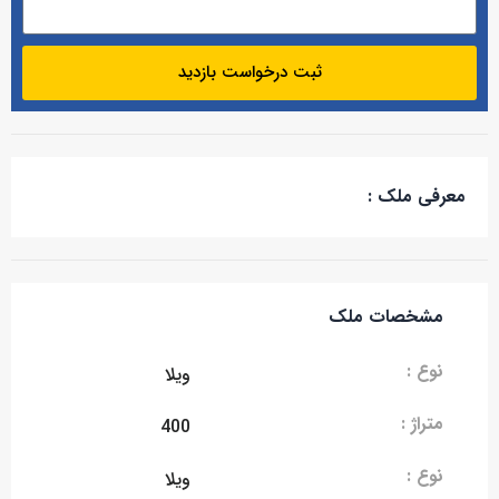
ثبت درخواست بازدید
معرفی ملک :
مشخصات ملک
نوع :
ویلا
متراژ :
400
نوع :
ویلا