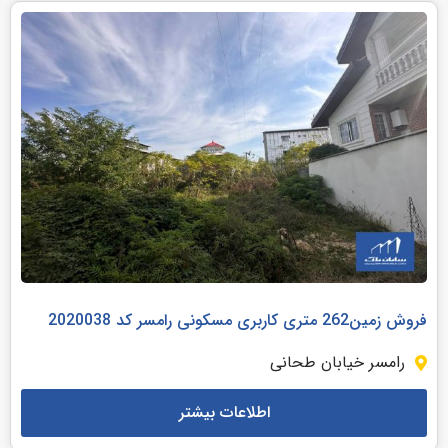
فروش زمین262 متری کاربری مسکونی رامسر کد 2020038
رامسر خیابان طحانی
اطلاعات بیشتر