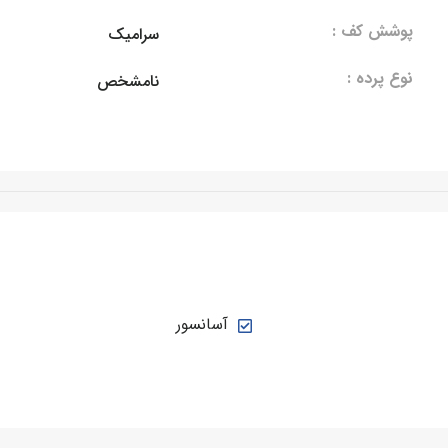
پوشش کف :
سرامیک
نوع پرده :
نامشخص
آسانسور