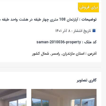
برای فروش
توضیحات :
آپارتمان 108 متری چهار طبقه در هشت واحد طبقه دوم ، دو خواب سند ش دانگ
تاریخ انتشار :
۸ آذر ۱۴۰۱
کد ملک :
saman-2010036-property
آدرس :
استان مازندران
,
رامسر
,
شمال کشور
گالری تصاویر