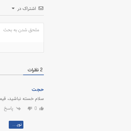
اشتراک در
نظرات
2
حجت
سلام خسته نباشید، قی
پاسخ
0
نویسنده