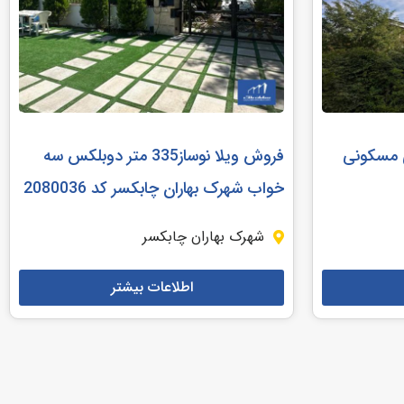
کاربری مسکونی
فروش ویلا نوساز335 متر دوبلکس سه
خواب شهرک بهاران چابکسر کد 2080036
شهرک بهاران چابکسر
اطلاعات بیشتر