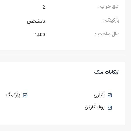
اتاق خواب :
2
پارکینگ :
نامشخص
سال ساخت :
1400
امکانات ملک
انباری
پارکینگ
روف گاردن