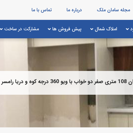
مجله سامان ملک
درباره ما
تماس با ما
د
املاک شمال
پیش فروش ها
مشارکت در ساخت
مسر کد 2010036