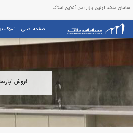
سامان ملک، اولین بازار امن آنلاین املاک
صفحه اصلی
املاک یز
فروش آپارتمان 108 متری صفر دو خواب با ویو 360 درجه کوه و دریا را