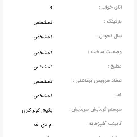
اتاق خواب :
3
پارکینگ :
نامشخص
سال تحویل :
نامشخص
وضعیت ساخت :
نامشخص
مطبخ :
نامشخص
تعداد سرویس بهداشتی :
نامشخص
نما :
نامشخص
سیستم گرمایش سرمایش :
پکیج, کولر گازی
کابینت آشپزخانه :
ام دی اف