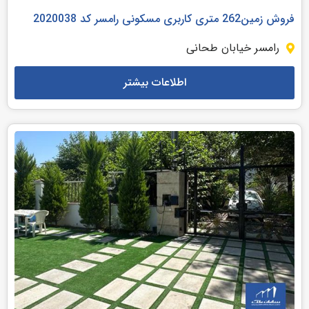
فروش زمین262 متری کاربری مسکونی رامسر کد 2020038
رامسر خیابان طحانی
اطلاعات بیشتر