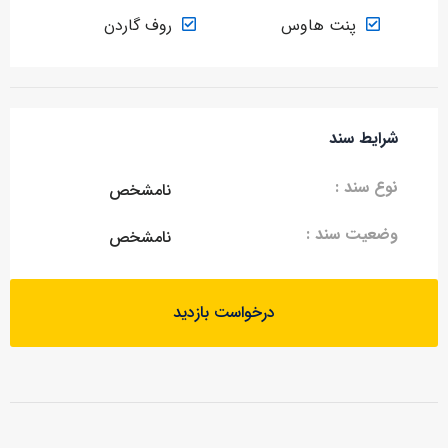
پنت هاوس
روف گاردن
شرایط سند
نوع سند :
نامشخص
وضعیت سند :
نامشخص
درخواست بازدید