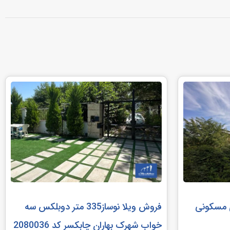
کاربری مسکونی
فروش ویلا نوساز335 متر دوبلکس سه
خواب شهرک بهاران چابکسر کد 2080036