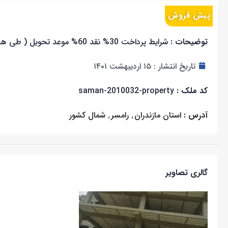
پیش فروش
توضیحات :
شرایط پرداخت 30% نقد 60% موعد تحویل ( طی هشت 16 فقره چک) 10 % موعد تویل سند
تاریخ انتشار :
۱۵ اردیبهشت ۱۴۰۱
کد ملک :
saman-2010032-property
آدرس :
استان مازندران
,
رامسر
,
شمال کشور
گالری تصاویر