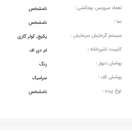
تعداد سرویس بهداشتی :
نامشخص
نما :
نامشخص
سیستم گرمایش سرمایش :
پکیج, کولر گازی
کابینت آشپزخانه :
ام دی اف
پوشش دیوار :
رنگ
پوشش کف :
سرامیک
نوع پرده :
نامشخص