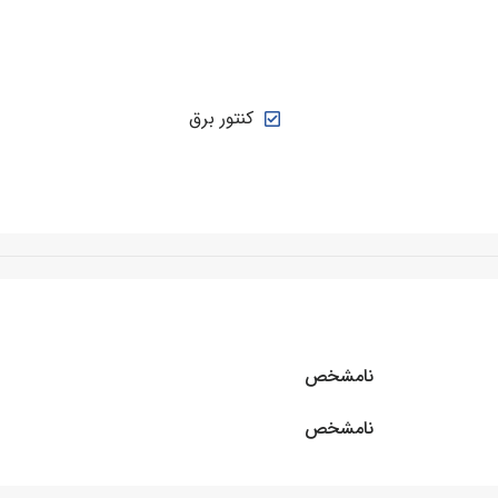
کنتور برق
نامشخص
نامشخص