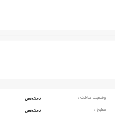
وضعیت ساخت :
نامشخص
مطبخ :
نامشخص