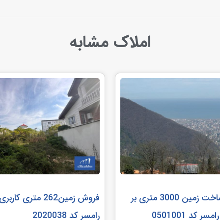
املاک مشابه
مشارکت در ساخت زمین 3000 متری بر
فروش زمین262 متری 
ر کد 0501001
رامسر کد 2020038