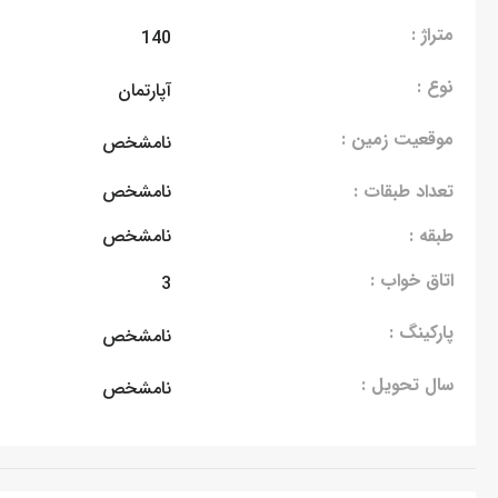
متراژ :
140
نوع :
آپارتمان
موقعیت زمین :
نامشخص
تعداد طبقات :
نامشخص
طبقه :
نامشخص
اتاق خواب :
3
پارکینگ :
نامشخص
سال تحویل :
نامشخص