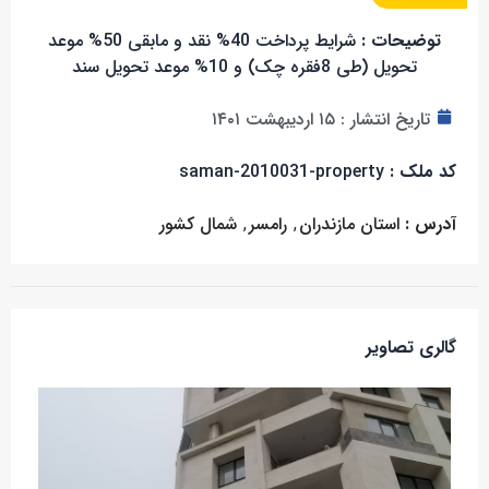
توضیحات :
شرایط پرداخت 40% نقد و مابقی 50% موعد
تحویل (طی 8فقره چک) و 10% موعد تحویل سند
تاریخ انتشار :
۱۵ اردیبهشت ۱۴۰۱
کد ملک :
saman-2010031-property
آدرس :
استان مازندران
,
رامسر
,
شمال کشور
گالری تصاویر