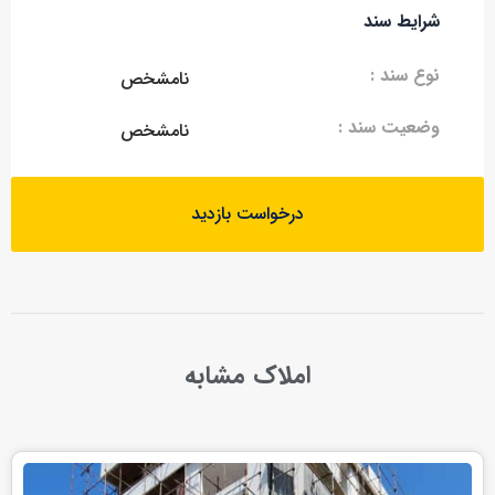
شرایط سند
نوع سند :
نامشخص
وضعیت سند :
نامشخص
درخواست بازدید
املاک مشابه