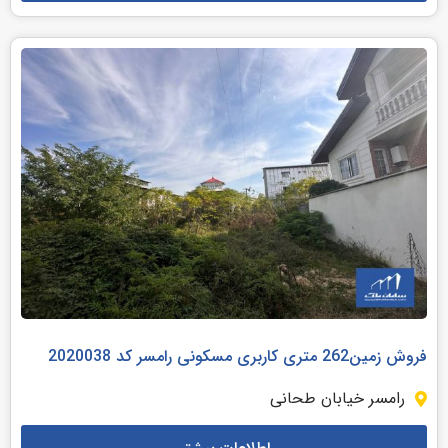
فروش زمین262 متری کاربری مسکونی رامسر کد 2020038
رامسر خیابان طحانی