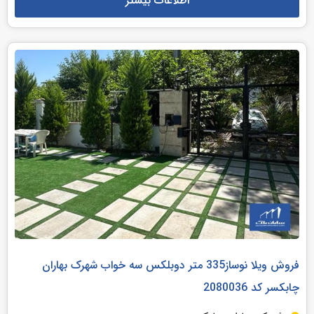
اطلاعات بیشتر
فروش ویلا نوساز335 متر دوبلکس سه خواب شهرک بهاران
چابکسر کد 2080036