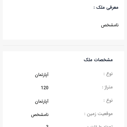
معرفی ملک :
نامشخص
مشخصات ملک
نوع :
آپارتمان
متراژ :
120
نوع :
آپارتمان
موقعیت زمین :
نامشخص