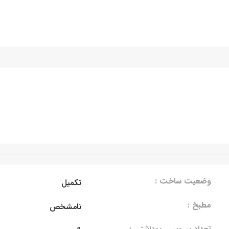
وضعیت ساخت :
تکمیل
مطبخ :
نامشخص