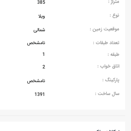
متراژ :
385
نوع :
ویلا
موقعیت زمین :
شمالی
تعداد طبقات :
نامشخص
طبقه :
1
اتاق خواب :
2
پارکینگ :
نامشخص
سال ساخت :
1391