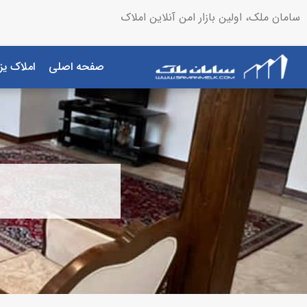
سامان ملک، اولین بازار امن آنلاین املاک
صفحه اصلی
املاک یز