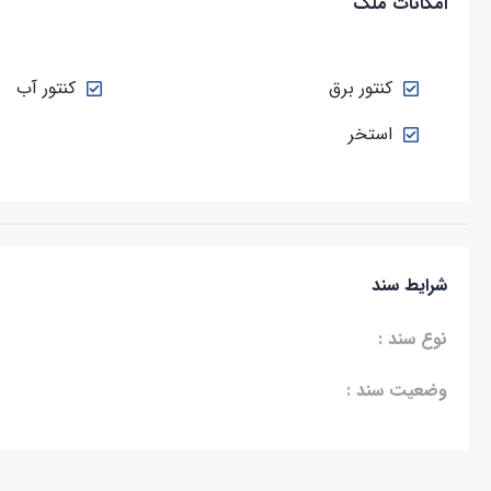
امکانات ملک
کنتور برق
کنتور آب
استخر
شرایط سند
نوع سند :
وضعیت سند :