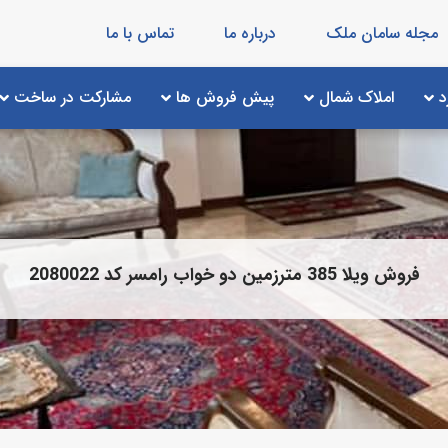
مجله سامان ملک
درباره ما
تماس با ما
د
املاک شمال
پیش فروش ها
مشارکت در ساخت
فروش ویلا 385 مترزمین دو خواب رامسر کد 2080022