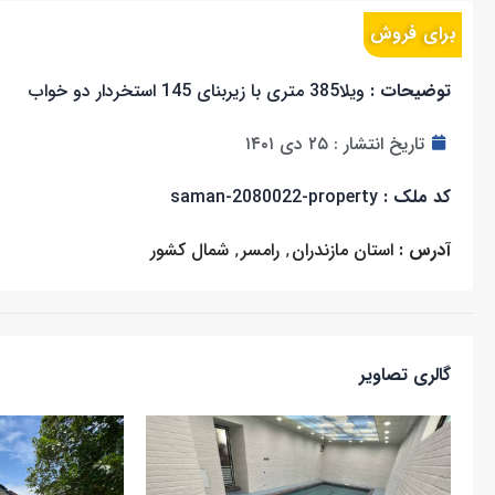
برای فروش
توضیحات :
ویلا385 متری با زیربنای 145 استخردار دو خواب
تاریخ انتشار :
۲۵ دی ۱۴۰۱
کد ملک :
saman-2080022-property
آدرس :
استان مازندران
,
رامسر
,
شمال کشور
گالری تصاویر