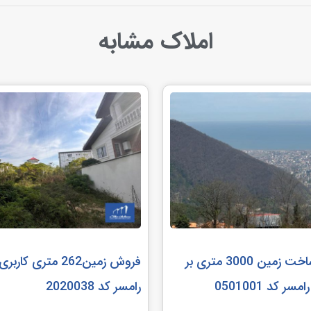
املاک مشابه
مشارکت در ساخت زمین 3000 متری بر
فروش زمین262 متری 
ر کد 0501001
رامسر کد 2020038