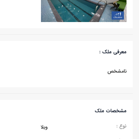
معرفی ملک :
نامشخص
مشخصات ملک
نوع :
ویلا