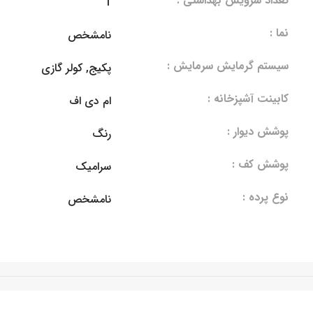
تعداد سرویس بهداشتی :
1
نما :
نامشخص
سیستم گرمایش سرمایش :
پکیج, کولر گازی
کابینت آشپزخانه :
ام دی اف
پوشش دیوار :
رنگ
پوشش کف :
سرامیک
نوع پرده :
نامشخص