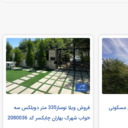
کاربری مسکونی
فروش ویلا نوساز335 متر دوبلکس سه
خواب شهرک بهاران چابکسر کد 2080036