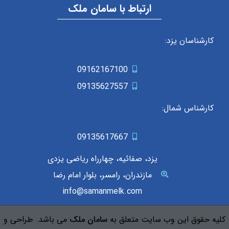
ارتباط با سامان ملک
کارشناسان یزد:
09162167100
09135627557
کارشناس شمال:
09135617667
یزد، صفائیه، چهارراه ریاضی یزدی
مازندران، رامسر، بلوار امام رضا
info@samanmelk.com
کلیه حقوق این وب سایت متعلق به
سامان ملک
می باشد. طراحی و