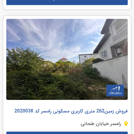
فروش زمین262 متری کاربری مسکونی رامسر کد 2020038
رامسر خیابان طحانی