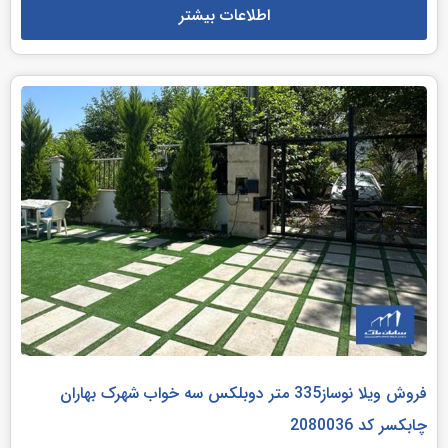
اطلاعات بیشتر
فروش ویلا نوساز335 متر دوبلکس سه خواب شهرک بهاران
چابکسر کد 2080036