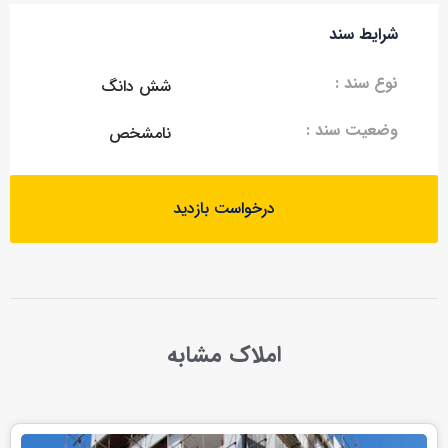
شرایط سند
نوع سند :
شش دانگ
وضعیت سند :
نامشخص
درخواست بازدید
املاک مشابه