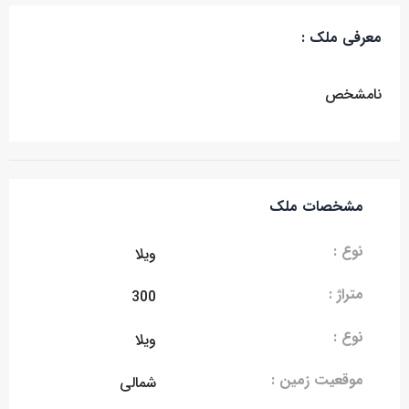
معرفی ملک :
نامشخص
مشخصات ملک
نوع :
ویلا
متراژ :
300
نوع :
ویلا
موقعیت زمین :
شمالی