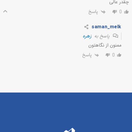
چقدر عالی
پاسخ
0
saman_melk
پاسخ به
زهره
ممنون از نگاهتون
پاسخ
0