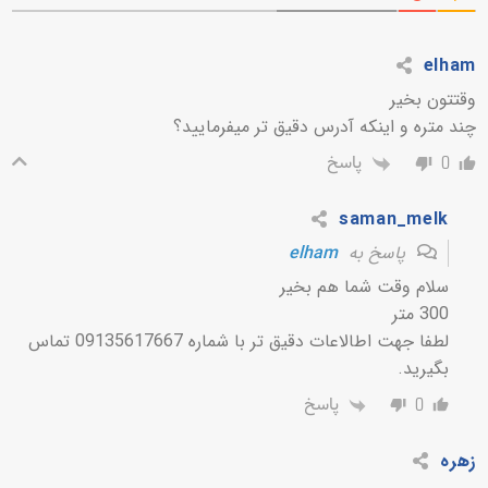
elham
وقتتون بخیر
چند متره و اینکه آدرس دقیق تر میفرمایید؟
پاسخ
0
saman_melk
پاسخ به
elham
سلام وقت شما هم بخیر
300 متر
لطفا جهت اطالاعات دقیق تر با شماره 09135617667 تماس
بگیرید.
پاسخ
0
زهره