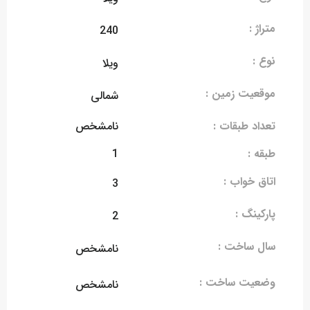
متراژ :
240
نوع :
ویلا
موقعیت زمین :
شمالی
تعداد طبقات :
نامشخص
طبقه :
1
اتاق خواب :
3
پارکینگ :
2
سال ساخت :
نامشخص
وضعیت ساخت :
نامشخص