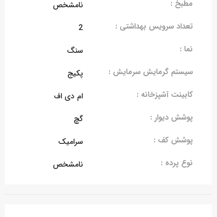
مطبخ :
نامشخص
تعداد سرویس بهداشتی :
2
نما :
سنگ
سیستم گرمایش سرمایش :
پکیج
کابینت آشپزخانه :
ام دی اف
پوشش دیوار :
گچ
پوشش کف :
سرامیک
نوع پرده :
نامشخص