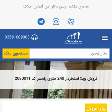
سامان ملک، اولین بازار امن آنلاین املاک
03591009003
جستجوی ملک
فروش ویلا استخردار 240 متری رامسر کد 2080011
برای فروش