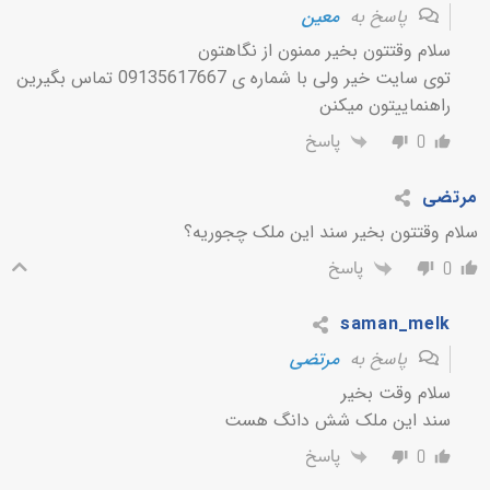
پاسخ به
معین
سلام وقتتون بخیر ممنون از نگاهتون
توی سایت خیر ولی با شماره ی 09135617667 تماس بگیرین
راهنماییتون میکنن
پاسخ
0
مرتضی
سلام وقتتون بخیر سند این ملک چجوریه؟
پاسخ
0
saman_melk
پاسخ به
مرتضی
سلام وقت بخیر
سند این ملک شش دانگ هست
پاسخ
0