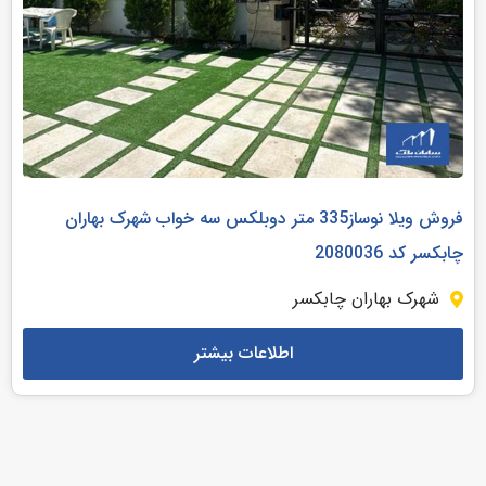
فروش ویلا نوساز335 متر دوبلکس سه خواب شهرک بهاران
چابکسر کد 2080036
شهرک بهاران چابکسر
اطلاعات بیشتر