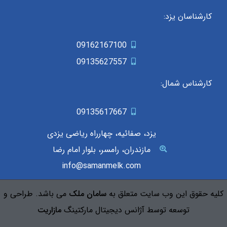
کارشناسان یزد:
09162167100
09135627557
کارشناس شمال:
09135617667
یزد، صفائیه، چهارراه ریاضی یزدی
مازندران، رامسر، بلوار امام رضا
info@samanmelk.com
کلیه حقوق این وب سایت متعلق به
سامان ملک
می باشد. طراحی و
توسعه توسط آژانس دیجیتال مارکتینگ
مازاریت