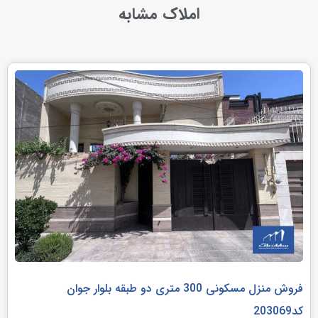
املاک مشابه
فروش منزل مسکونی 300 متری دو طبقه بلوار جوان
کد203069