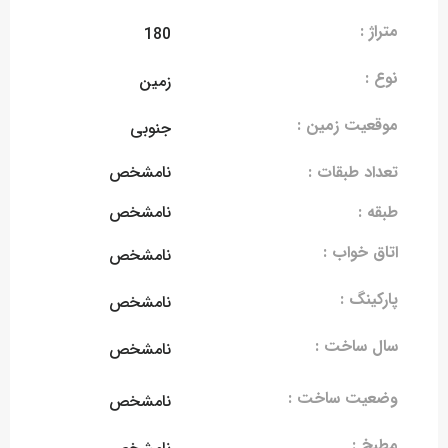
متراژ :
180
نوع :
زمین
موقعیت زمین :
جنوبی
تعداد طبقات :
نامشخص
طبقه :
نامشخص
اتاق خواب :
نامشخص
پارکینگ :
نامشخص
سال ساخت :
نامشخص
وضعیت ساخت :
نامشخص
مطبخ :