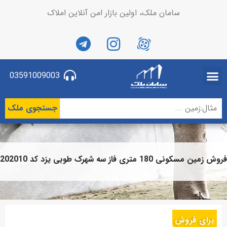
سامان ملک، اولین بازار امن آنلاین املاک
03591009003
جستجوی ملک
فروش زمین مسکونی 180 متری فاز سه شهرک طوبی یزد کد 202010
برای فروش