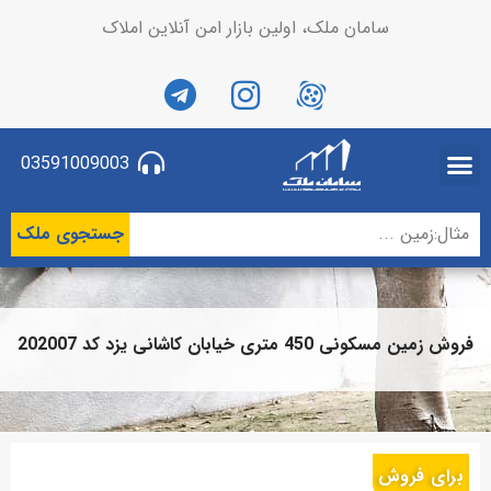
سامان ملک، اولین بازار امن آنلاین املاک
03591009003
جستجوی ملک
فروش زمین مسکونی 450 متری خیابان کاشانی یزد کد 202007
برای فروش