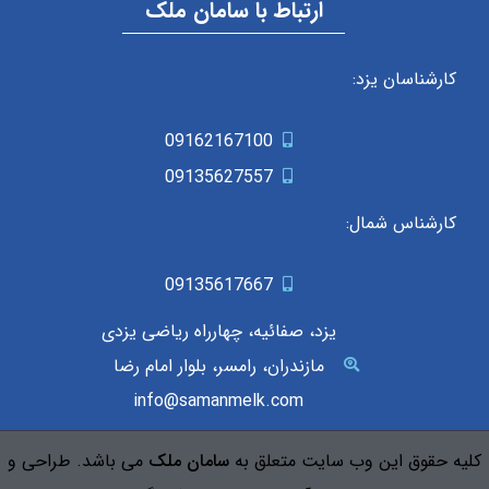
ارتباط با سامان ملک
کارشناسان یزد:
09162167100
09135627557
کارشناس شمال:
09135617667
یزد، صفائیه، چهارراه ریاضی یزدی
مازندران، رامسر، بلوار امام رضا
info@samanmelk.com
کلیه حقوق این وب سایت متعلق به
سامان ملک
می باشد. طراحی و