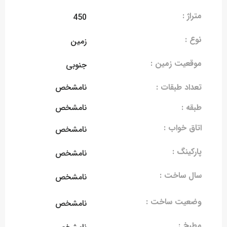
متراژ :
450
نوع :
زمین
موقعیت زمین :
جنوبی
تعداد طبقات :
نامشخص
طبقه :
نامشخص
اتاق خواب :
نامشخص
پارکینگ :
نامشخص
سال ساخت :
نامشخص
وضعیت ساخت :
نامشخص
مطبخ :