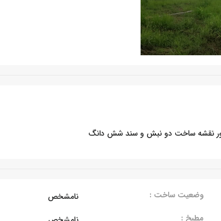
وضعیت ساخت :
نامشخص
مطبخ :
نامشخص