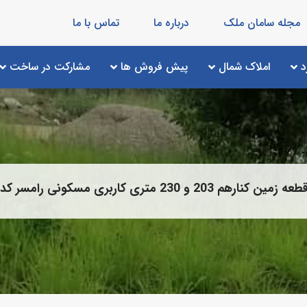
مجله سامان ملک
درباره ما
تماس با ما
د
املاک شمال
پیش فروش ها
مشارکت در ساخت
203 و 230 متری کاربری مسکونی رامسر کد 2020024