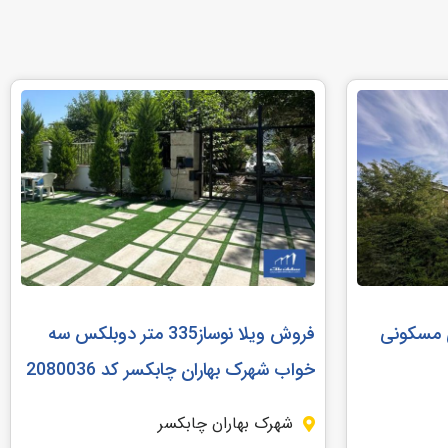
کاربری مسکونی
فروش ویلا نوساز335 متر دوبلکس سه
خواب شهرک بهاران چابکسر کد 2080036
شهرک بهاران چابکسر