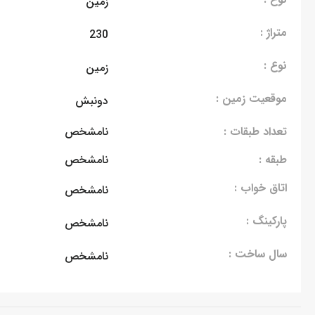
زمین
متراژ :
230
نوع :
زمین
موقعیت زمین :
دونبش
تعداد طبقات :
نامشخص
طبقه :
نامشخص
اتاق خواب :
نامشخص
پارکینگ :
نامشخص
سال ساخت :
نامشخص