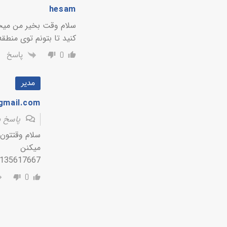
hesam
سلام وقت بخیر من میخو
کنید تا بتونم توی منطق
پاسخ
0
مدیر
gmail.com
پاسخ 
سلام وقتتون 
میکنن
09135617667 آقای موت
0