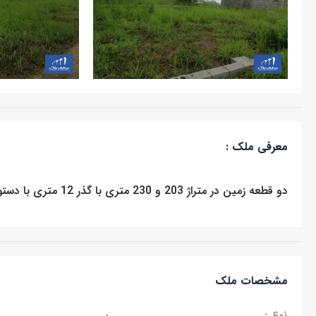
معرفی ملک :
دو قطعه زمین در متراژ 203 و 230 متری با گذر 12 متری با دستور نقشه ساخت دو نبش و سند شش دانگ
مشخصات ملک
نوع :