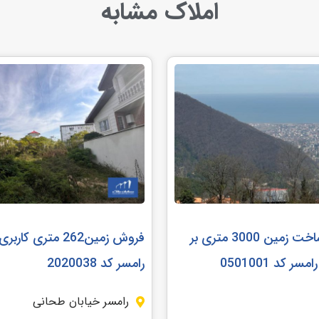
املاک مشابه
مشارکت در ساخت زمین 3000 متری بر
فروش زمین262 متری 
ر کد 0501001
رامسر کد 2020038
رامسر خیابان طحانی