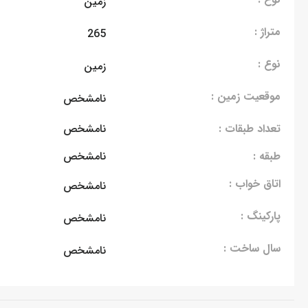
زمین
متراژ :
265
نوع :
زمین
موقعیت زمین :
نامشخص
تعداد طبقات :
نامشخص
طبقه :
نامشخص
اتاق خواب :
نامشخص
پارکینگ :
نامشخص
سال ساخت :
نامشخص