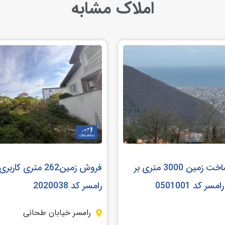
املاک مشابه
مشارکت در ساخت زمین 3000 متری بر
فروش زمین262 متری 
ر کد 0501001
رامسر کد 2020038
رامسر خیابان طحانی