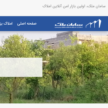
سامان ملک، اولین بازار امن آنلاین املاک
صفحه اصلی
املاک یز