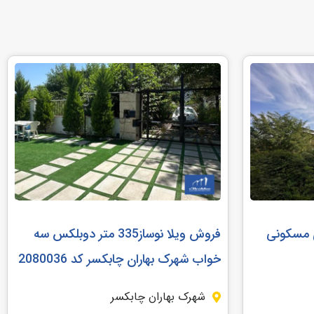
کاربری مسکونی
فروش ویلا نوساز335 متر دوبلکس سه
خواب شهرک بهاران چابکسر کد 2080036
شهرک بهاران چابکسر