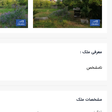
معرفی ملک :
نامشخص
مشخصات ملک
نوع :