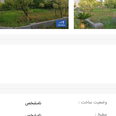
وضعیت ساخت :
نامشخص
مطبخ :
نامشخص