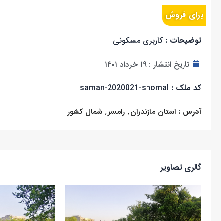
برای فروش
توضیحات :
کاربری مسکونی
تاریخ انتشار :
۱۹ خرداد ۱۴۰۱
کد ملک :
saman-2020021-shomal
آدرس :
استان مازندران
,
رامسر
,
شمال کشور
گالری تصاویر