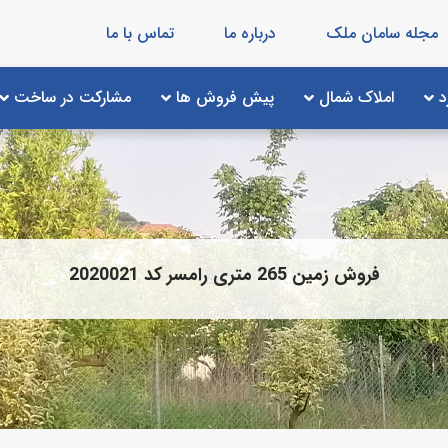
مجله سامان ملک
درباره ما
تماس با ما
د
املاک شمال
پیش فروش ها
مشارکت در ساخت
فروش زمین 265 متری رامسر کد 2020021