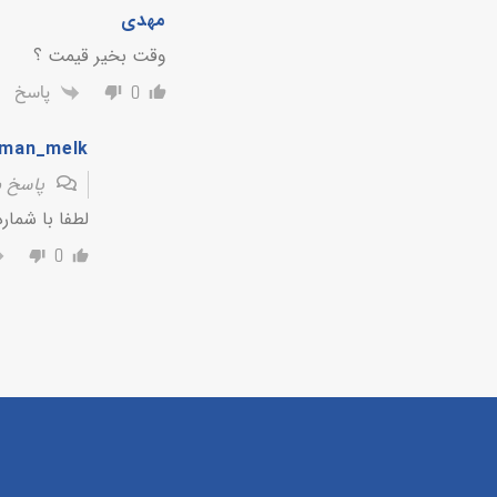
مهدی
وقت بخیر قیمت ؟
پاسخ
0
man_melk
پاسخ 
لطفا با شماره ی 09162167100 تم
0