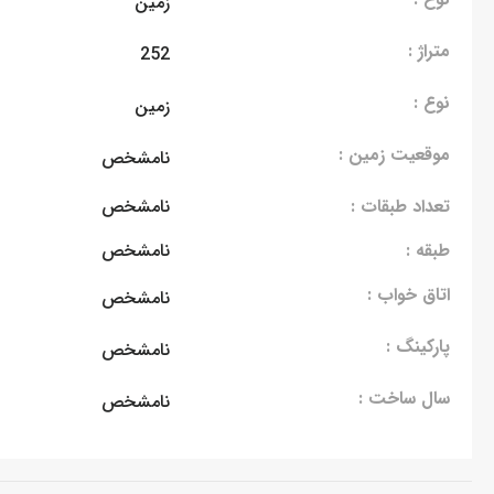
زمین
متراژ :
252
نوع :
زمین
موقعیت زمین :
نامشخص
تعداد طبقات :
نامشخص
طبقه :
نامشخص
اتاق خواب :
نامشخص
پارکینگ :
نامشخص
سال ساخت :
نامشخص