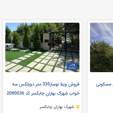
کاربری مسکونی
فروش ویلا نوساز335 متر دوبلکس سه
خواب شهرک بهاران چابکسر کد 2080036
شهرک بهاران چابکسر