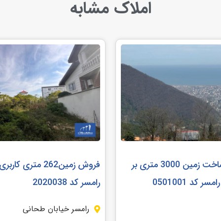
املاک مشابه
مشارکت در ساخت زمین 3000 متری بر
فروش زمین262 متری 
ر کد 0501001
رامسر کد 2020038
رامسر خیابان طحانی