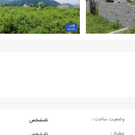
وضعیت ساخت :
نامشخص
مطبخ :
نامشخص