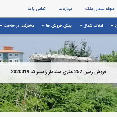
مجله سامان ملک
درباره ما
تماس با ما
د
املاک شمال
پیش فروش ها
مشارکت در ساخت
فروش زمین 252 متری سنددار رامسر کد 2020019