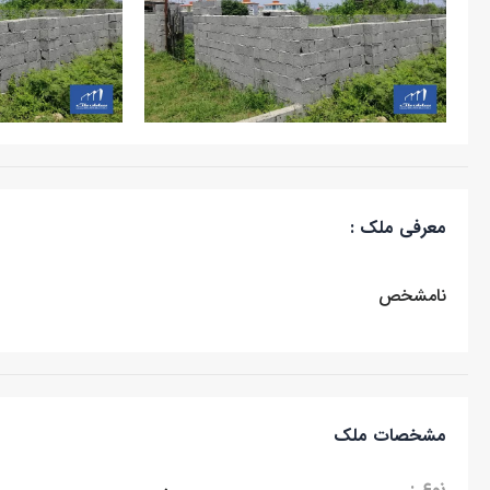
معرفی ملک :
نامشخص
مشخصات ملک
نوع :