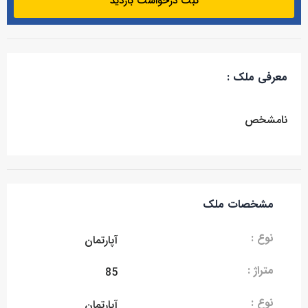
ثبت درخواست بازدید
معرفی ملک :
نامشخص
مشخصات ملک
نوع :
آپارتمان
متراژ :
85
نوع :
آپارتمان