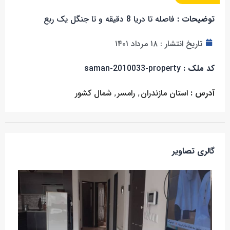
توضیحات :
فاصله تا دریا 8 دقیقه و تا جنگل یک ربع
تاریخ انتشار :
۱۸ مرداد ۱۴۰۱
کد ملک :
saman-2010033-property
آدرس :
استان مازندران
,
رامسر
,
شمال کشور
گالری تصاویر