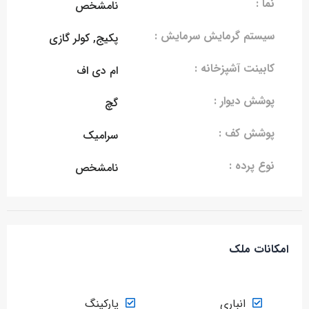
نما :
نامشخص
سیستم گرمایش سرمایش :
پکیج, کولر گازی
کابینت آشپزخانه :
ام دی اف
پوشش دیوار :
گچ
پوشش کف :
سرامیک
نوع پرده :
نامشخص
امکانات ملک
انباری
پارکینگ